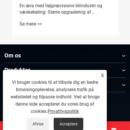
En æra med højpræcisions bilindustri og
væskekøling: Større opgradering af
renhedsstandarder fremskynder revision af
Se mere >>
ISO 16232 (2028)
Om os
Produkter
X
Vi bruger cookies til at tilbyde dig en bedre
Kontakt os
browsingoplevelse, analysere trafik på
webstedet og tilpasse indhold. Ved at bruge
FØLG OS
denne side accepterer du vores brug af
cookies.
Privatlivspolitik
Afvise
Acceptere