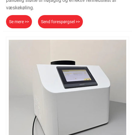
pålidelig støtte til nøjagtig og effektiv renhedstest af
væskekøling.
Se mere >>
Send forespørgsel >>