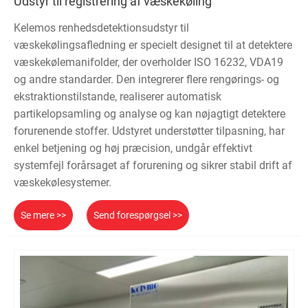
Udstyr til registrering af væskekøling
Kelemos renhedsdetektionsudstyr til
væskekølingsafledning er specielt designet til at detektere
væskekølemanifolder, der overholder ISO 16232, VDA19
og andre standarder. Den integrerer flere rengørings- og
ekstraktionstilstande, realiserer automatisk
partikelopsamling og analyse og kan nøjagtigt detektere
forurenende stoffer. Udstyret understøtter tilpasning, har
enkel betjening og høj præcision, undgår effektivt
systemfejl forårsaget af forurening og sikrer stabil drift af
væskekølesystemer.
Se mere >>
Send forespørgsel >>