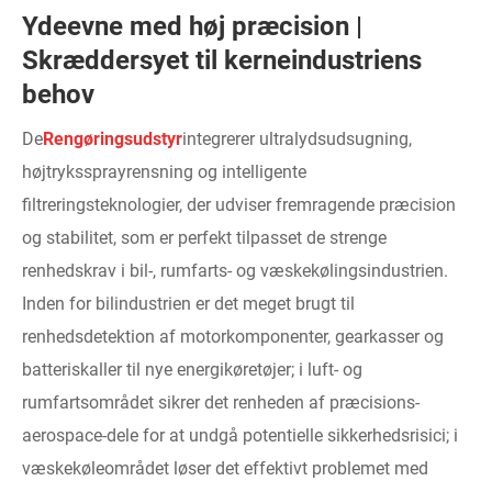
Ydeevne med høj præcision |
Skræddersyet til kerneindustriens
behov
De
Rengøringsudstyr
integrerer ultralydsudsugning,
højtrykssprayrensning og intelligente
filtreringsteknologier, der udviser fremragende præcision
og stabilitet, som er perfekt tilpasset de strenge
renhedskrav i bil-, rumfarts- og væskekølingsindustrien.
Inden for bilindustrien er det meget brugt til
renhedsdetektion af motorkomponenter, gearkasser og
batteriskaller til nye energikøretøjer; i luft- og
rumfartsområdet sikrer det renheden af ​​præcisions-
aerospace-dele for at undgå potentielle sikkerhedsrisici; i
væskekøleområdet løser det effektivt problemet med