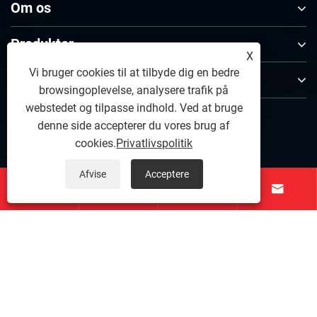
Om os
Produkter
X
Vi bruger cookies til at tilbyde dig en bedre
Kontakt os
browsingoplevelse, analysere trafik på
webstedet og tilpasse indhold. Ved at bruge
FØLG OS
denne side accepterer du vores brug af
cookies.
Privatlivspolitik
Afvise
Acceptere




Copyright © 2026 SuZhou Kolymo Precison Machinery
Co.,Ltd. Alle rettigheder forbeholdes.
Links
|
Sitemap
|
RSS
|
XML
|
Privatlivspolitik