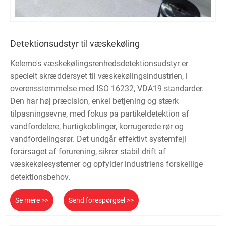
Detektionsudstyr til væskekøling
Kelemo's væskekølingsrenhedsdetektionsudstyr er
specielt skræddersyet til væskekølingsindustrien, i
overensstemmelse med ISO 16232, VDA19 standarder.
Den har høj præcision, enkel betjening og stærk
tilpasningsevne, med fokus på partikeldetektion af
vandfordelere, hurtigkoblinger, korrugerede rør og
vandfordelingsrør. Det undgår effektivt systemfejl
forårsaget af forurening, sikrer stabil drift af
væskekølesystemer og opfylder industriens forskellige
detektionsbehov.
Se mere >>
Send forespørgsel >>