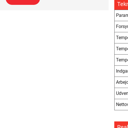
Tek
Param
Forsy
Tempe
Tempe
Tempe
Indga
Arbej
Udven
Netto
Real