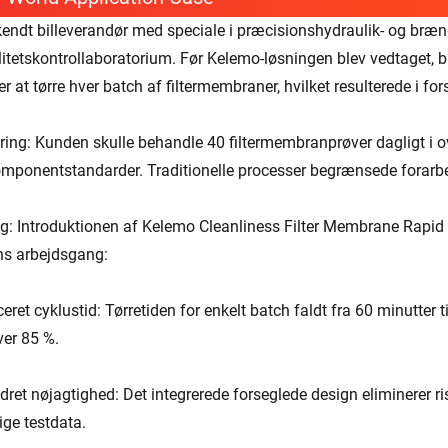
kendt billeverandør med speciale i præcisionshydraulik- og bræn
alitetskontrollaboratorium. Før Kelemo-løsningen blev vedtaget, 
r at tørre hver batch af filtermembraner, hvilket resulterede i fo
ring: Kunden skulle behandle 40 filtermembranprøver dagligt 
mponentstandarder. Traditionelle processer begrænsede forarbej
g: Introduktionen af ​​Kelemo Cleanliness Filter Membrane Rapid
s arbejdsgang:
eret cyklustid: Tørretiden for enkelt batch faldt fra 60 minutter 
er 85 %.
dret nøjagtighed: Det integrerede forseglede design eliminerer ris
ige testdata.