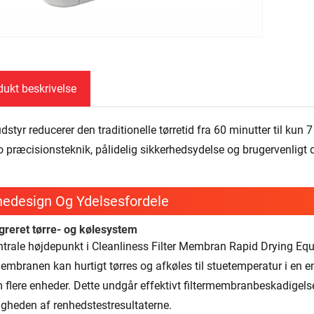
dukt beskrivelse
dstyr reducerer den traditionelle tørretid fra 60 minutter til kun
 præcisionsteknik, pålidelig sikkerhedsydelse og brugervenligt de
nedesign Og Ydelsesfordele
egreret tørre- og kølesystem
ntrale højdepunkt i Cleanliness Filter Membran Rapid Drying Equi
membranen kan hurtigt tørres og afkøles til stuetemperatur i en e
 flere enheder. Dette undgår effektivt filtermembranbeskadigelse
gheden af ​​renhedstestresultaterne.