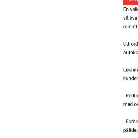
En vel
sit kv
minutte
Udford
autoko
Løsnin
kunden
- Reduc
med ov
- Forbe
pålidel