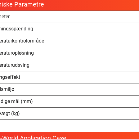
niske Parametre
eter
ningsspænding
raturkontrolområde
raturopløsning
raturudsving
ngseffekt
dsmiljø
dige mål (mm)
vægt (kg)
-World Application Case