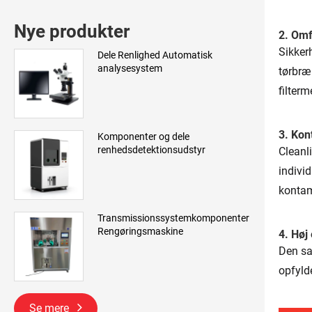
Nye produkter
2. Omf
Sikker
Dele Renlighed Automatisk
analysesystem
tørbræ
filterm
3. Kon
Komponenter og dele
renhedsdetektionsudstyr
Cleanl
indivi
kontam
Transmissionssystemkomponenter
Rengøringsmaskine
4. Høj
Den sam
opfyld
Se mere