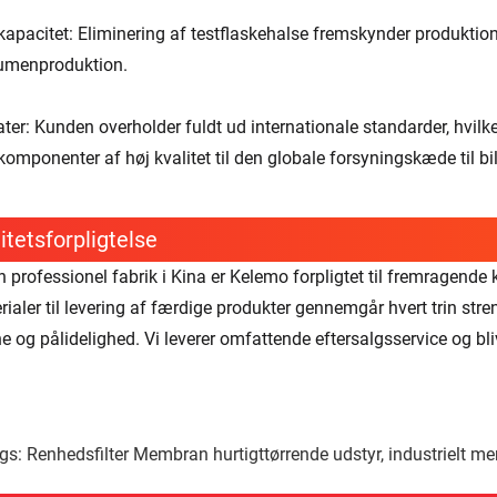
kapacitet: Eliminering af testflaskehalse fremskynder produktions
umenproduktion.
ter: Kunden overholder fuldt ud internationale standarder, hvilket 
komponenter af høj kvalitet til den globale forsyningskæde til bi
itetsforpligtelse
 professionel fabrik i Kina er Kelemo forpligtet til fremragend
ialer til levering af færdige produkter gennemgår hvert trin stren
 og pålidelighed. Vi leverer omfattende eftersalgsservice og bliv
gs: Renhedsfilter Membran hurtigttørrende udstyr, industrielt 