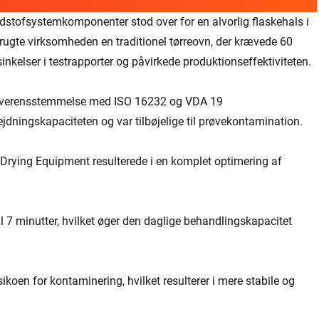
dstofsystemkomponenter stod over for en alvorlig flaskehals i
brugte virksomheden en traditionel tørreovn, der krævede 60
rsinkelser i testrapporter og påvirkede produktionseffektiviteten.
i overensstemmelse med ISO 16232 og VDA 19
dningskapaciteten og var tilbøjelige til prøvekontamination.
 Drying Equipment resulterede i en komplet optimering af
til 7 minutter, hvilket øger den daglige behandlingskapacitet
ikoen for kontaminering, hvilket resulterer i mere stabile og