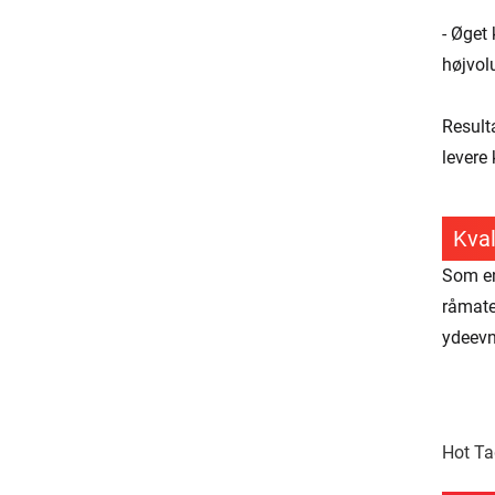
- Øget 
højvol
Resulta
levere 
Kval
Som en
råmater
ydeevne
Hot Ta