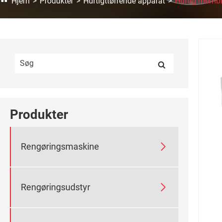
Hjem
Produkter
Hurtigttørrende apparat
Hurtig membr
Produkter

Rengøringsmaskine

Rengøringsudstyr