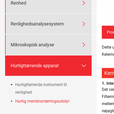

Renhed

Renlighedsanalysesystem
Pro

Mikroskopisk analyse
Dette u
Kelemo

Hurtigttørrende apparat
Ker
1. Int
Hurtigttørrende instrument til
Det ce
renlighed
Filter
Hurtig membrantørringsudstyr
mellem
nøjagti