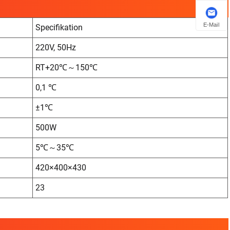
E-Mail
Specifikation
220V, 50Hz
RT+20℃～150℃
0,1 ℃
±1℃
500W
5℃～35℃
420×400×430
23