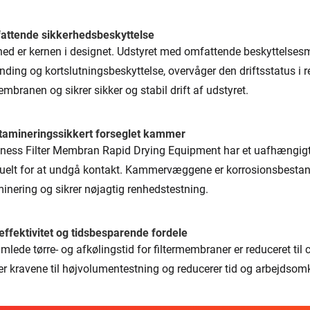
attende sikkerhedsbeskyttelse
hed er kernen i designet. Udstyret med omfattende beskyttelses
nding og kortslutningsbeskyttelse, overvåger den driftsstatus i re
embranen og sikrer sikker og stabil drift af udstyret.
tamineringssikkert forseglet kammer
iness Filter Membran Rapid Drying Equipment har et uafhængigt 
duelt for at undgå kontakt. Kammervæggene er korrosionsbestand
inering og sikrer nøjagtig renhedstestning.
 effektivitet og tidsbesparende fordele
lede tørre- og afkølingstid for filtermembraner er reduceret til 
er kravene til højvolumentestning og reducerer tid og arbejdsomk