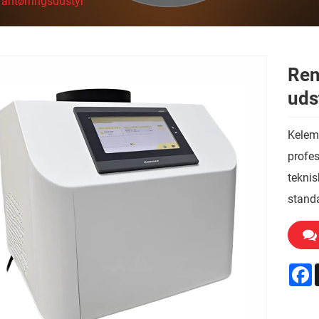
antørringsudstyr
Ren
uds
Kelem
profes
teknis
standa
F