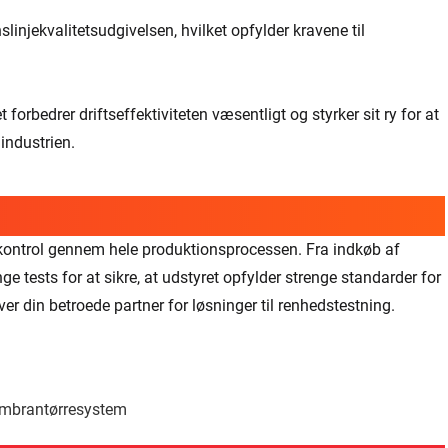
linjekvalitetsudgivelsen, hvilket opfylder kravene til
forbedrer driftseffektiviteten væsentligt og styrker sit ry for at
lindustrien.
e kontrol gennem hele produktionsprocessen. Fra indkøb af
ge tests for at sikre, at udstyret opfylder strenge standarder for
er din betroede partner for løsninger til renhedstestning.
membrantørresystem