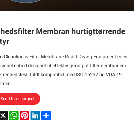
hedsfilter Membran hurtigttørrende
tyr
o Cleanliness Filter Membrane Rapid Drying Equipment er en
sionel enhed designet til effektiv tørring af filtermembraner i
k renhedstest, fuldt kompatibel med ISO 16232 og VDA 19
rder.
Send forespørgsel
acebook
X
WhatsApp
Pinterest
LinkedIn
Share